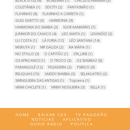
BLACK STYLE
(6)
BOMDIMIX
(1)
CHICLETE FERREIRA
(5)
COLETÂNEA
(1)
EDCITY
(2)
FANTASMÃO
(1)
FLAVINHO
(8)
FLAVINHO A CARRETA
(1)
GUIG GHETTO
(3)
HARMONIA
(9)
HARMONIA DO SAMBA
(3)
IGOR KANNÁRIO
(7)
JUNNIOR DO CAVACO
(4)
LEO SANTA
(1)
LEVANÓIZ
(2)
LU COSTA
(1)
LÁ FURIA
(12)
LÉO SANTANA
(14)
MISKUTA
(1)
MR GALIZA
(2)
NA MÁFIA
(1)
NO STYLLO
(3)
O CAPITÃO
(1)
ON_LINE
(1)
OS AFRICANOS
(1)
O TROCO
(3)
OZ BAMBAZ
(8)
PARANGOLÉ
(12)
PEGADEIRA
(2)
PSIRICO
(9)
RELIQUIAS
(15)
SAIDDY BAMBA
(3)
SELAKUATRO
(2)
SWINGUEIRA DAS ANTIGAS
(1)
Topzeira
(1)
VINNI CHICLETE
(1)
VINNY NOGUEIRA
(3)
XELLA
(1)
HOME
BAIXAR CDS
TV PAGODÃO
NOTÍCIAS
APLICATIVO
OUVIR RÁDIO
POLÍTICA