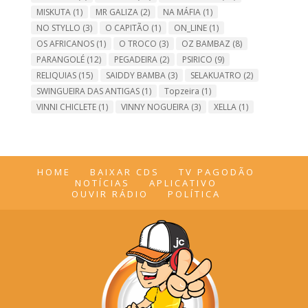
MISKUTA
(1)
MR GALIZA
(2)
NA MÁFIA
(1)
NO STYLLO
(3)
O CAPITÃO
(1)
ON_LINE
(1)
OS AFRICANOS
(1)
O TROCO
(3)
OZ BAMBAZ
(8)
PARANGOLÉ
(12)
PEGADEIRA
(2)
PSIRICO
(9)
RELIQUIAS
(15)
SAIDDY BAMBA
(3)
SELAKUATRO
(2)
SWINGUEIRA DAS ANTIGAS
(1)
Topzeira
(1)
VINNI CHICLETE
(1)
VINNY NOGUEIRA
(3)
XELLA
(1)
HOME
BAIXAR CDS
TV PAGODÃO
NOTÍCIAS
APLICATIVO
OUVIR RÁDIO
POLÍTICA