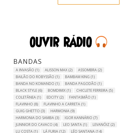
BANDAS
A INVASÃO
(1)
ALISSON MAX
(2)
ASSOMBRA
(2)
BAILÃO DO ROBYSSÃO
(1)
BAMBAM KING
(1)
BANDA NO KOMANDO
(1)
BANDA PAGODÃO
(1)
BLACK STYLE
(6)
BOMDIMIX
(1)
CHICLETE FERREIRA
(5)
COLETÂNEA
(1)
EDCITY
(2)
FANTASMÃO
(1)
FLAVINHO
(8)
FLAVINHO A CARRETA
(1)
GUIG GHETTO
(3)
HARMONIA
(9)
HARMONIA DO SAMBA
(3)
IGOR KANNÁRIO
(7)
JUNNIOR DO CAVACO
(4)
LEO SANTA
(1)
LEVANÓIZ
(2)
LU COSTA
(1)
LÁ FURIA
(12)
LÉO SANTANA
(14)