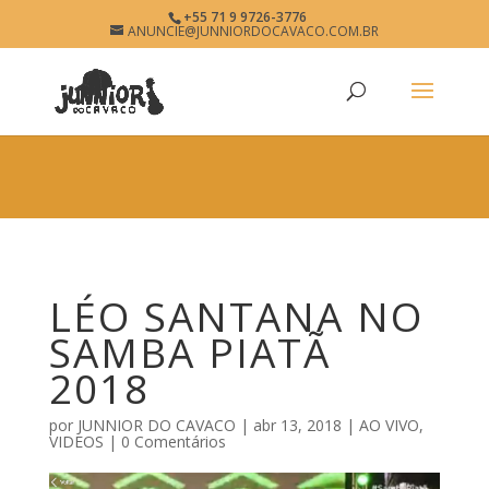
×
+55 71 9 9726-3776
LÉO SANTANA NO SAMBA
ANUNCIE@JUNNIORDOCAVACO.COM.BR
View
×
PIATÃ 2018 • JUNNIOR DO
Free - In Google Play
CAVACO • O SITE DO
PAGODÃO
www.junniordocavaco.com.br
LÉO SANTANA NO
SAMBA PIATÃ
2018
por
JUNNIOR DO CAVACO
|
abr 13, 2018
|
AO VIVO
,
VIDEOS
|
0 Comentários