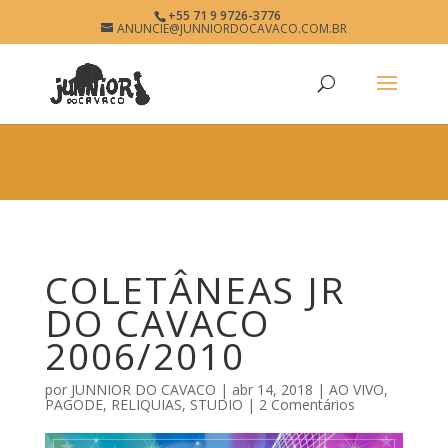
×
+55 71 9 9726-3776
COLETÂNEAS JR DO CAVACO
ANUNCIE@JUNNIORDOCAVACO.COM.BR
View
×
2006/2010 • JUNNIOR DO
Free - In Google Play
CAVACO • O SITE DO
PAGODÃO
www.junniordocavaco.com.br
COLETÂNEAS JR
DO CAVACO
2006/2010
por
JUNNIOR DO CAVACO
|
abr 14, 2018
|
AO VIVO
,
PAGODE
,
RELIQUIAS
,
STUDIO
|
2 Comentários