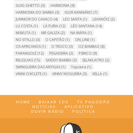
GUIG GHETTO
(3)
HARMONIA
(9)
HARMONIA DO SAMBA
(3)
IGOR KANNÁRIO
(7)
JUNNIOR DO CAVACO
(4)
LEO SANTA
(1)
LEVANÓIZ
(2)
LU COSTA
(1)
LÁ FURIA
(12)
LÉO SANTANA
(14)
MISKUTA
(1)
MR GALIZA
(2)
NA MÁFIA
(1)
NO STYLLO
(3)
O CAPITÃO
(1)
ON_LINE
(1)
OS AFRICANOS
(1)
O TROCO
(3)
OZ BAMBAZ
(8)
PARANGOLÉ
(12)
PEGADEIRA
(2)
PSIRICO
(9)
RELIQUIAS
(15)
SAIDDY BAMBA
(3)
SELAKUATRO
(2)
SWINGUEIRA DAS ANTIGAS
(1)
Topzeira
(1)
VINNI CHICLETE
(1)
VINNY NOGUEIRA
(3)
XELLA
(1)
HOME
BAIXAR CDS
TV PAGODÃO
NOTÍCIAS
APLICATIVO
OUVIR RÁDIO
POLÍTICA