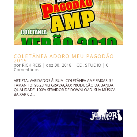
COLETÂNEA ADORO MEU PAGODÃO
2019
por
RICK REIS
|
dez 30, 2018
|
CD
,
STUDIO
|
0
Comentários
ARTISTA: VARIDADOS ÁLBUM: COLETÂNEA AMP FAIXAS: 34
TAMANHO: 98.23 MB GRAVAÇÃO: PRODUÇÃO DA BANDA
QUALIDADE: 100% SERVIDOR DE DOWNLOAD: SUA MÚSICA
BAIXAR CD...