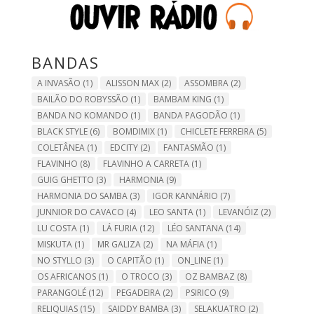
BANDAS
A INVASÃO
(1)
ALISSON MAX
(2)
ASSOMBRA
(2)
BAILÃO DO ROBYSSÃO
(1)
BAMBAM KING
(1)
BANDA NO KOMANDO
(1)
BANDA PAGODÃO
(1)
BLACK STYLE
(6)
BOMDIMIX
(1)
CHICLETE FERREIRA
(5)
COLETÂNEA
(1)
EDCITY
(2)
FANTASMÃO
(1)
FLAVINHO
(8)
FLAVINHO A CARRETA
(1)
GUIG GHETTO
(3)
HARMONIA
(9)
HARMONIA DO SAMBA
(3)
IGOR KANNÁRIO
(7)
JUNNIOR DO CAVACO
(4)
LEO SANTA
(1)
LEVANÓIZ
(2)
LU COSTA
(1)
LÁ FURIA
(12)
LÉO SANTANA
(14)
MISKUTA
(1)
MR GALIZA
(2)
NA MÁFIA
(1)
NO STYLLO
(3)
O CAPITÃO
(1)
ON_LINE
(1)
OS AFRICANOS
(1)
O TROCO
(3)
OZ BAMBAZ
(8)
PARANGOLÉ
(12)
PEGADEIRA
(2)
PSIRICO
(9)
RELIQUIAS
(15)
SAIDDY BAMBA
(3)
SELAKUATRO
(2)