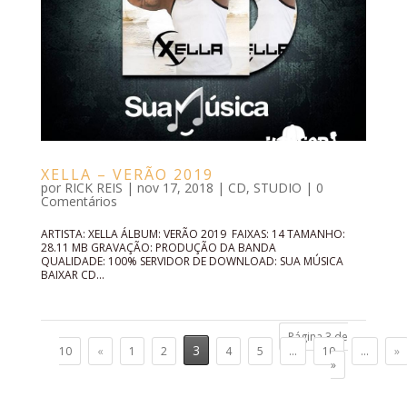
XELLA – VERÃO 2019
por
RICK REIS
|
nov 17, 2018
|
CD
,
STUDIO
|
0
Comentários
ARTISTA: XELLA ÁLBUM: VERÃO 2019 FAIXAS: 14 TAMANHO:
28.11 MB GRAVAÇÃO: PRODUÇÃO DA BANDA
QUALIDADE: 100% SERVIDOR DE DOWNLOAD: SUA MÚSICA
BAIXAR CD...
Página 3 de
3
10
«
1
2
4
5
...
10
...
»
»