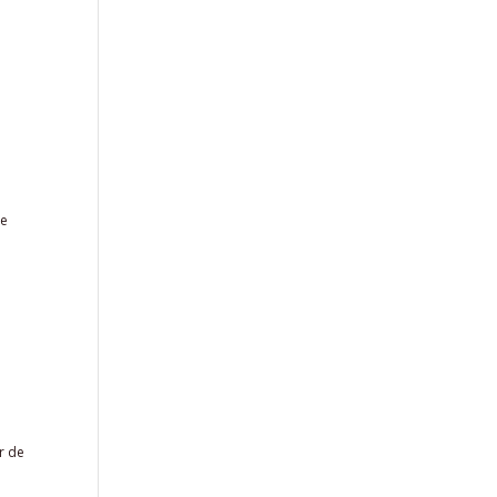
de
r de